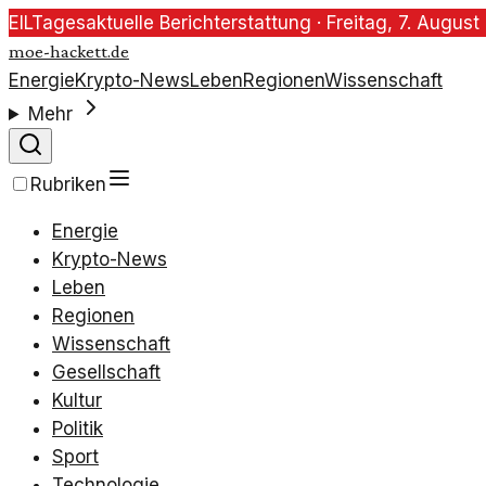
EIL
Tagesaktuelle Berichterstattung ·
Freitag, 7. Augus
moe-hackett.de
Energie
Krypto-News
Leben
Regionen
Wissenschaft
Mehr
Rubriken
Energie
Krypto-News
Leben
Regionen
Wissenschaft
Gesellschaft
Kultur
Politik
Sport
Technologie