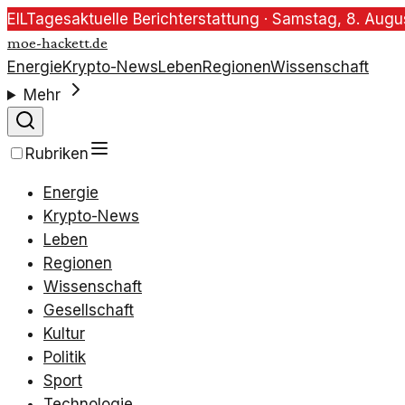
EIL
Tagesaktuelle Berichterstattung ·
Samstag, 8. Augu
moe-hackett.de
Energie
Krypto-News
Leben
Regionen
Wissenschaft
Mehr
Rubriken
Energie
Krypto-News
Leben
Regionen
Wissenschaft
Gesellschaft
Kultur
Politik
Sport
Technologie