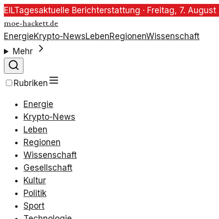
EIL
Tagesaktuelle Berichterstattung ·
Freitag, 7. Augus
moe-hackett.de
Energie
Krypto-News
Leben
Regionen
Wissenschaft
Mehr
Rubriken
Energie
Krypto-News
Leben
Regionen
Wissenschaft
Gesellschaft
Kultur
Politik
Sport
Technologie