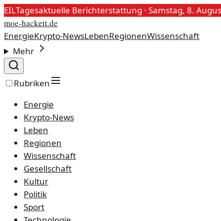
EIL
Tagesaktuelle Berichterstattung ·
Samstag, 8. Augus
moe-hackett.de
Energie
Krypto-News
Leben
Regionen
Wissenschaft
Mehr
Rubriken
Energie
Krypto-News
Leben
Regionen
Wissenschaft
Gesellschaft
Kultur
Politik
Sport
Technologie